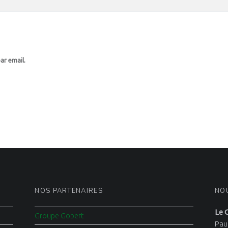
ar email.
NOS PARTENAIRES
NO
Le 
Groupe Gobert
Pau