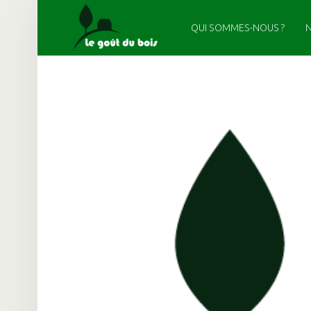
PRIMARY MENU
LE GOÛT DU BOIS
CROPPED-LOGO-HEADER.PNG – LE GOÛT DU BOIS
QUI SOMMES-NOUS ?
N