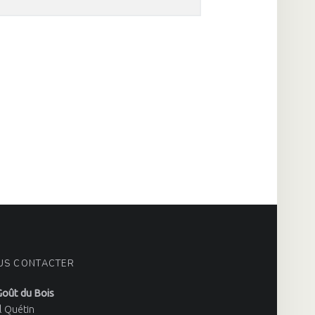
US CONTACTER
Goût du Bois
l Quétin