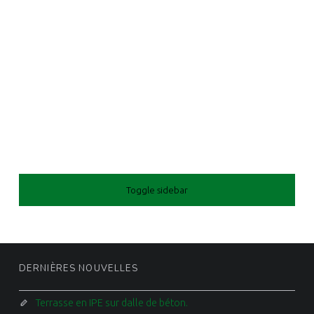
SIDEBAR
Toggle sidebar
FOOTER SIDEBAR
DERNIÈRES NOUVELLES
Terrasse en IPE sur dalle de béton.