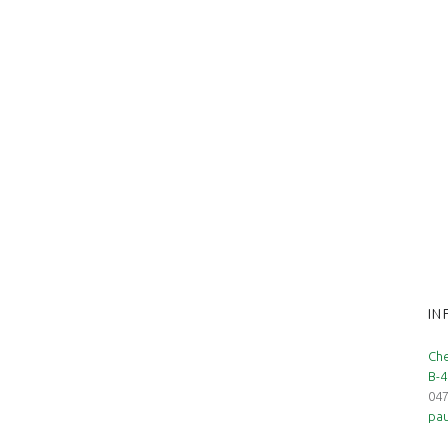
IN
Che
B-4
047
pau