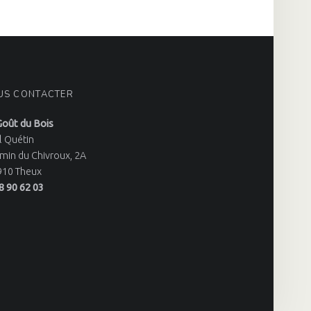
US CONTACTER
Goût du Bois
l Quétin
min du Chivroux, 2A
910 Theux
8 90 62 03