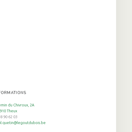
FORMATIONS
min du Chivroux, 2A
910 Theux
8 90 62 03
l.quetin@legoutdubois.be