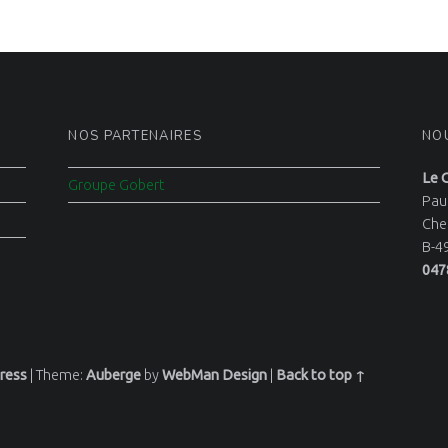
NOS PARTENAIRES
NO
Le 
Groupe Gobert
Pau
Che
B-4
047
ress
|
Theme:
Auberge
by
WebMan Design
|
Back to top ↑