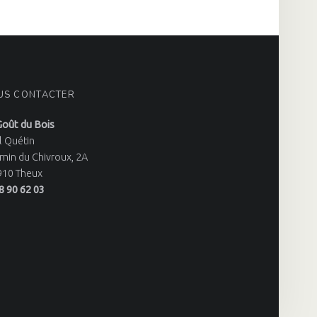
US CONTACTER
Goût du Bois
l Quétin
min du Chivroux, 2A
910 Theux
8 90 62 03