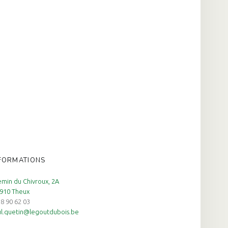
FORMATIONS
min du Chivroux, 2A
910 Theux
8 90 62 03
l.quetin@legoutdubois.be