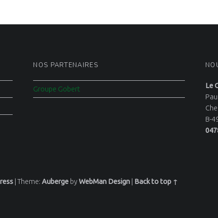
NOS PARTENAIRES
NO
Le 
Groupe Gobert
Pau
Che
B-4
047
ress
|
Theme:
Auberge
by
WebMan Design
|
Back to top ↑